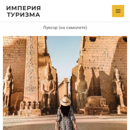
Skip
to
content
Луксор (на самолете)