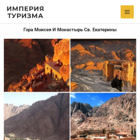
Skip
to
content
Гора Моисея И Монастырь Св. Екатерины